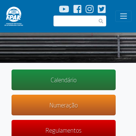
Passar
para
o
Pesquisar
conteúdo
principal
Calendário
Numeração
Regulamentos