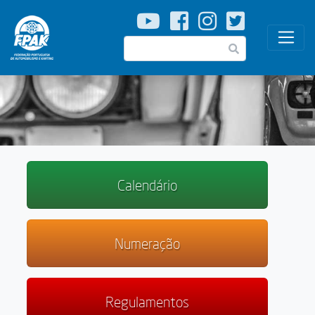
Passar
para
o
Pesquisar
conteúdo
principal
Calendário
Numeração
Regulamentos