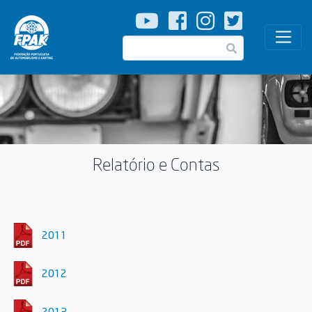
Passar
para
o
Pesquisar
conteúdo
principal
Relatório e Contas
2011
2012
2013